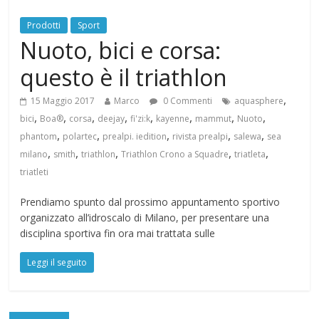
Prodotti
Sport
Nuoto, bici e corsa:
questo è il triathlon
,
15 Maggio 2017
Marco
0 Commenti
aquasphere
,
,
,
,
,
,
,
,
bici
Boa®
corsa
deejay
fi'zi:k
kayenne
mammut
Nuoto
,
,
,
,
,
phantom
polartec
prealpi. iedition
rivista prealpi
salewa
sea
,
,
,
,
,
milano
smith
triathlon
Triathlon Crono a Squadre
triatleta
triatleti
Prendiamo spunto dal prossimo appuntamento sportivo
organizzato all’idroscalo di Milano, per presentare una
disciplina sportiva fin ora mai trattata sulle
Leggi il seguito