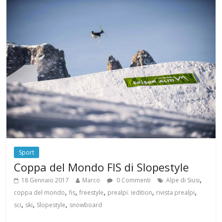
Sport
Coppa del Mondo FIS di Slopestyle
,
18 Gennaio 2017
Marco
0 Commenti
Alpe di Siusi
,
,
,
,
,
coppa del mondo
fis
freestyle
prealpi. iedition
rivista prealpi
,
,
,
sci
ski
Slopestyle
snowboard