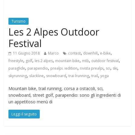
Turismo
Les 2 Alpes Outdoor
Festival
,
,
,
11 Giugno 2018
Marco
contest
downhill
e-bike
,
,
,
,
,
,
freestyle
golf
les 2 alpes
mountain bike
mtb
outdoor festival
,
,
,
,
,
,
paraglide
parapendio
prealpi. iedition
rivista prealpi
sci
ski
,
,
,
,
,
skyrunning
slackline
snowboard
trai lrunning
trail
yoga
Mountain bike, trail running, corsa a ostacoli, sci,
snowboard, street golf, parapendio: sono gli ingredienti di
un appetitoso menù di
Leggi il seguito